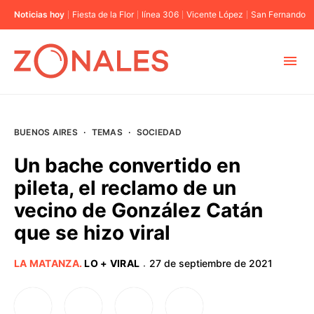
Noticias hoy
Fiesta de la Flor
línea 306
Vicente López
San Fernando
MUNICIPIOS
BUENOS AIRES
·
TEMAS
·
SOCIEDAD
CABA
Un bache convertido en
pileta, el reclamo de un
BUENOS AIRES
vecino de González Catán
que se hizo viral
PROVINCIAS
LA MATANZA
.
LO + VIRAL
27 de septiembre de 2021
·
ELECCIONES 2023