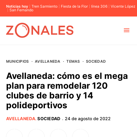
Noticias hoy
Tren Sarmiento
Fiesta de la Flor
línea 306
Vicente López
San Fernando
MUNICIPIOS
MUNICIPIOS
·
AVELLANEDA
·
TEMAS
·
SOCIEDAD
CABA
Avellaneda: cómo es el mega
plan para remodelar 120
BUENOS AIRES
clubes de barrio y 14
polideportivos
PROVINCIAS
AVELLANEDA
.
SOCIEDAD
24 de agosto de 2022
·
ELECCIONES 2023