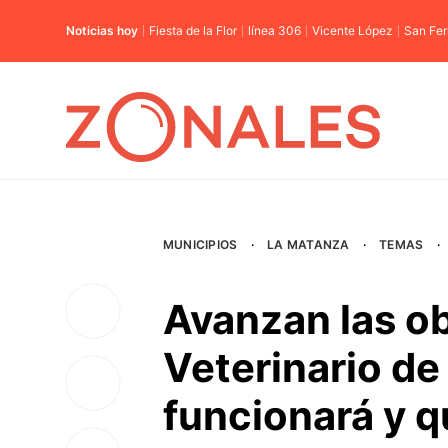
Noticias hoy
Fiesta de la Flor
línea 306
Vicente López
San Fe
MUNICIPIOS
·
LA MATANZA
·
TEMAS
·
Avanzan las ob
Veterinario d
funcionará y q