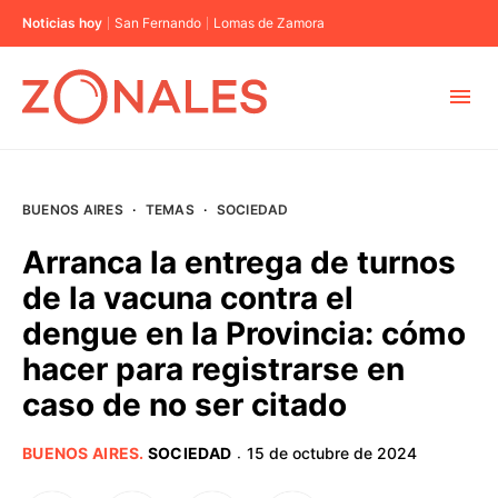
Noticias hoy
San Fernando
Lomas de Zamora
MUNICIPIOS
BUENOS AIRES
·
TEMAS
·
SOCIEDAD
CABA
Arranca la entrega de turnos
de la vacuna contra el
BUENOS AIRES
dengue en la Provincia: cómo
hacer para registrarse en
PROVINCIAS
caso de no ser citado
ELECCIONES 2023
BUENOS AIRES
.
SOCIEDAD
15 de octubre de 2024
·