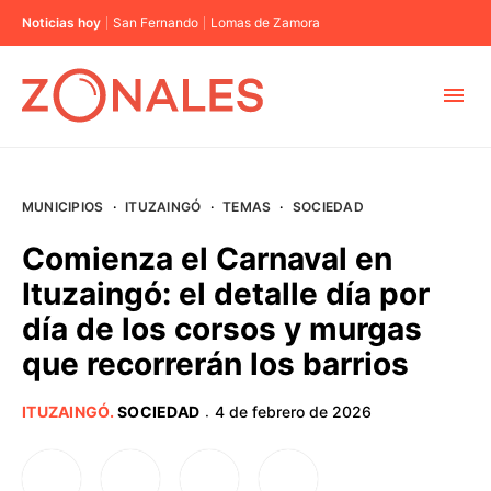
Noticias hoy
San Fernando
Lomas de Zamora
MUNICIPIOS
MUNICIPIOS
·
ITUZAINGÓ
·
TEMAS
·
SOCIEDAD
CABA
Comienza el Carnaval en
Ituzaingó: el detalle día por
BUENOS AIRES
día de los corsos y murgas
que recorrerán los barrios
PROVINCIAS
ITUZAINGÓ
.
SOCIEDAD
4 de febrero de 2026
·
ELECCIONES 2023