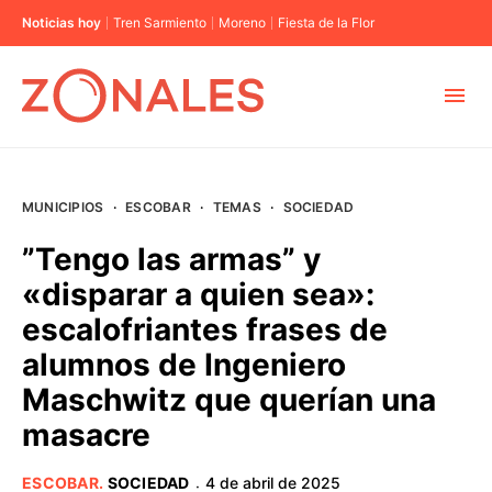
Noticias hoy
Tren Sarmiento
Moreno
Fiesta de la Flor
MUNICIPIOS
MUNICIPIOS
·
ESCOBAR
·
TEMAS
·
SOCIEDAD
CABA
”Tengo las armas” y
«disparar a quien sea»:
BUENOS AIRES
escalofriantes frases de
alumnos de Ingeniero
PROVINCIAS
Maschwitz que querían una
masacre
ELECCIONES 2023
ESCOBAR
.
SOCIEDAD
4 de abril de 2025
·