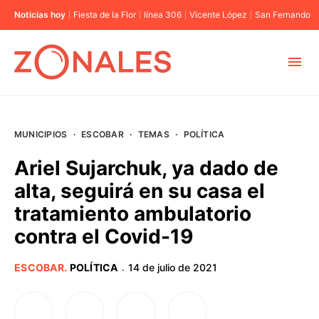
Noticias hoy
Fiesta de la Flor
línea 306
Vicente López
San Fernando
MUNICIPIOS
MUNICIPIOS
·
ESCOBAR
·
TEMAS
·
POLÍTICA
CABA
Ariel Sujarchuk, ya dado de
alta, seguirá en su casa el
BUENOS AIRES
tratamiento ambulatorio
contra el Covid-19
PROVINCIAS
ESCOBAR
.
POLÍTICA
14 de julio de 2021
·
ELECCIONES 2023