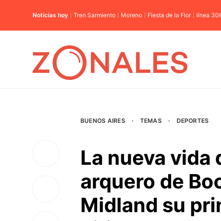
Noticias hoy
Tren Sarmiento
Moreno
Fiesta de la Flor
línea 30
BUENOS AIRES
·
TEMAS
·
DEPORTES
La nueva vida 
arquero de Bo
Midland su pri