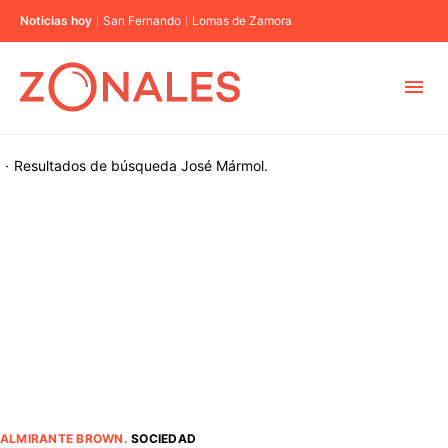
Noticias hoy
San Fernando
Lomas de Zamora
MUNICIPIOS
·
Resultados de búsqueda
José Mármol.
CABA
BUENOS AIRES
PROVINCIAS
ELECCIONES 2023
ALMIRANTE BROWN
.
SOCIEDAD