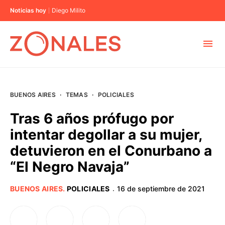
Noticias hoy
Diego Milito
MUNICIPIOS
BUENOS AIRES
·
TEMAS
·
POLICIALES
CABA
Tras 6 años prófugo por
intentar degollar a su mujer,
BUENOS AIRES
detuvieron en el Conurbano a
“El Negro Navaja”
PROVINCIAS
BUENOS AIRES
.
POLICIALES
16 de septiembre de 2021
·
ELECCIONES 2023