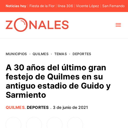
Noticias hoy
Fiesta de la Flor
línea 306
Vicente López
San Fernando
MUNICIPIOS
MUNICIPIOS
·
QUILMES
·
TEMAS
·
DEPORTES
CABA
A 30 años del último gran
festejo de Quilmes en su
BUENOS AIRES
antiguo estadio de Guido y
Sarmiento
PROVINCIAS
QUILMES
.
DEPORTES
3 de junio de 2021
·
ELECCIONES 2023