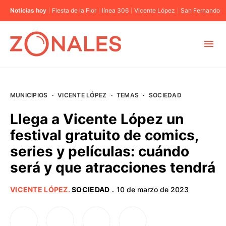
Noticias hoy
Fiesta de la Flor
línea 306
Vicente López
San Fernando
MUNICIPIOS
MUNICIPIOS
·
VICENTE LÓPEZ
·
TEMAS
·
SOCIEDAD
CABA
Llega a Vicente López un
festival gratuito de comics,
BUENOS AIRES
series y películas: cuándo
será y que atracciones tendrá
PROVINCIAS
VICENTE LÓPEZ
.
SOCIEDAD
10 de marzo de 2023
·
ELECCIONES 2023