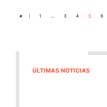
<
1
…
3
4
5
6
ÚLTIMAS NOTICIAS