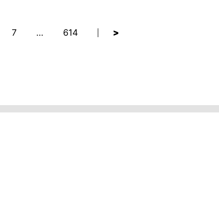
7
…
614
>