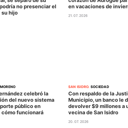
al, se separó de su
corazón de Adrogué para
podría no presenciar el
en vacaciones de invie
 su hijo
21. 07. 2026
MORENO
SAN ISIDRO
.
SOCIEDAD
ernández celebró la
Con respaldo de la Justi
ión del nuevo sistema
Municipio, un banco le 
porte público en
devolver $9 millones a 
 cómo funcionará
vecina de San Isidro
20. 07. 2026