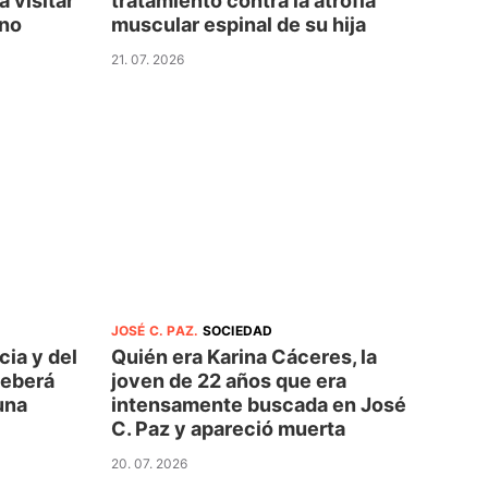
 visitar
tratamiento contra la atrofia
rno
muscular espinal de su hija
21. 07. 2026
JOSÉ C. PAZ
.
SOCIEDAD
cia y del
Quién era Karina Cáceres, la
deberá
joven de 22 años que era
una
intensamente buscada en José
C. Paz y apareció muerta
20. 07. 2026