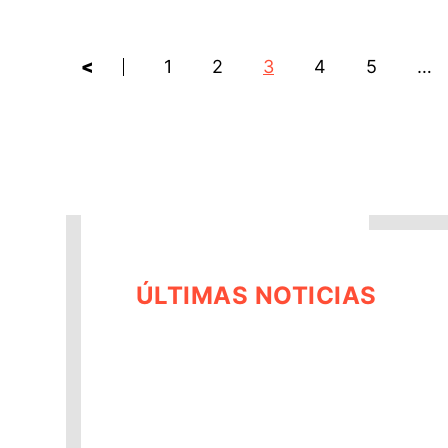
<
1
2
3
4
5
…
ÚLTIMAS NOTICIAS