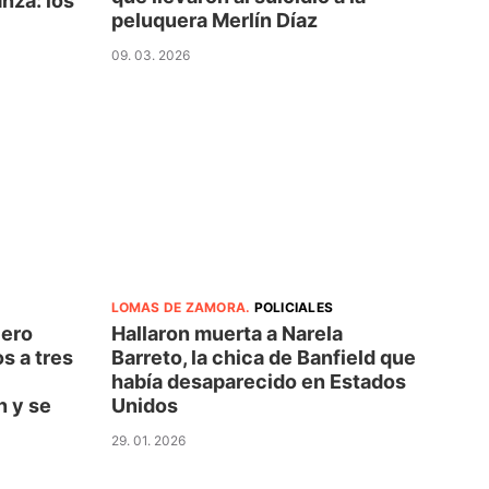
nza: los
peluquera Merlín Díaz
09. 03. 2026
LOMAS DE ZAMORA
.
POLICIALES
iero
Hallaron muerta a Narela
s a tres
Barreto, la chica de Banfield que
había desaparecido en Estados
n y se
Unidos
29. 01. 2026