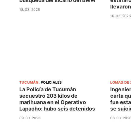
búsqueda del sicario del BMW
estafaro
llevaron
18. 03. 2026
16. 03. 2026
TUCUMÁN
.
POLICIALES
LOMAS DE
La Policía de Tucumán
Ingenier
secuestró 203 kilos de
carta qu
marihuana en el Operativo
fue esta
Lapacho: hubo seis detenidos
se suici
09. 03. 2026
06. 03. 202