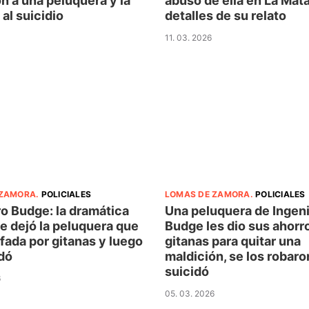
n a una peluquera y la
abusó de ella en La Mata
 al suicidio
detalles de su relato
11. 03. 2026
 ZAMORA
.
POLICIALES
LOMAS DE ZAMORA
.
POLICIALES
o Budge: la dramática
Una peluquera de Ingen
e dejó la peluquera que
Budge les dio sus ahorro
fada por gitanas y luego
gitanas para quitar una
dó
maldición, se los robaro
suicidó
6
05. 03. 2026