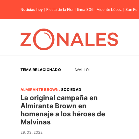
Noticias hoy
Fiesta de la Flor
línea 306
Vicente López
San Fe
TEMA RELACIONADO
·
LLAVALLOL
ALMIRANTE BROWN
.
SOCIEDAD
La original campaña en
Almirante Brown en
homenaje a los héroes de
Malvinas
29. 03. 2022