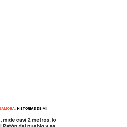
 ZAMORA
.
HISTORIAS DE MI
, mide casi 2 metros, lo
l Patón del pueblo y es