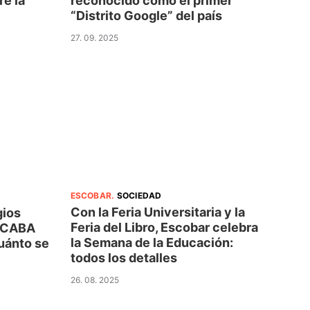
e la
reconocido como el primer
“Distrito Google” del país
27. 09. 2025
ESCOBAR
.
SOCIEDAD
Con la Feria Universitaria y la
gios
Feria del Libro, Escobar celebra
y CABA
la Semana de la Educación:
uánto se
todos los detalles
26. 08. 2025