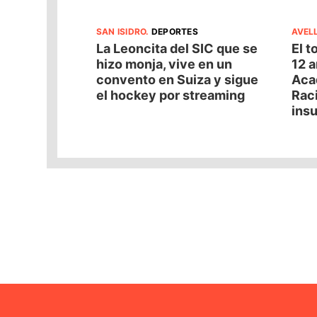
SAN ISIDRO
.
DEPORTES
AVEL
La Leoncita del SIC que se
El t
hizo monja, vive en un
12 a
convento en Suiza y sigue
Acad
el hockey por streaming
Raci
insu