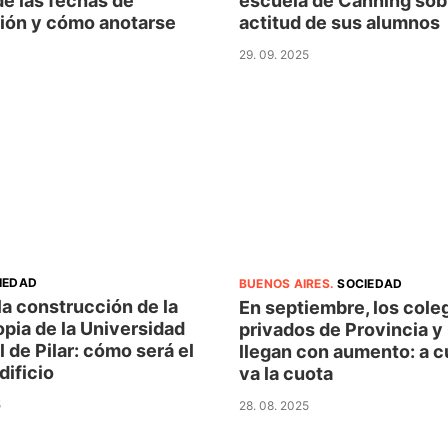
de las fechas de
escuela de Canning sobr
ción y cómo anotarse
actitud de sus alumnos
29. 09. 2025
IEDAD
BUENOS AIRES
.
SOCIEDAD
a construcción de la
En septiembre, los cole
pia de la Universidad
privados de Provincia 
 de Pilar: cómo será el
llegan con aumento: a c
ificio
va la cuota
5
28. 08. 2025