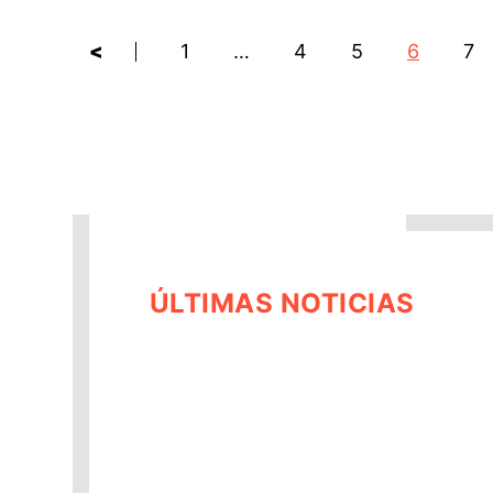
<
1
…
4
5
6
7
ÚLTIMAS NOTICIAS