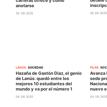
detalle 
carreras ofrece y cómo
inscrip
anotarse
29. 09. 2025
30. 09. 2025
LANÚS
.
SOCIEDAD
PILAR
.
SOC
Hazaña de Gastón Díaz, el genio
Avanza l
de Lanús: quedó entre los
sede pro
mejores 10 estudiantes del
Nacional
mundo y va por el número 1
nuevo ed
04. 09. 2025
04. 09. 202