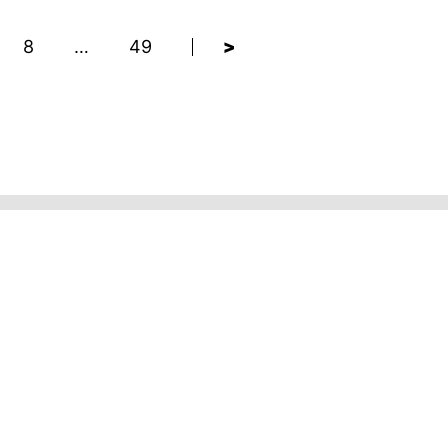
8
…
49
>