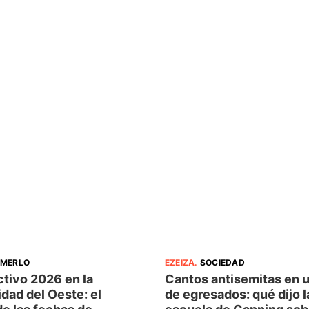
MERLO
EZEIZA
.
SOCIEDAD
ctivo 2026 en la
Cantos antisemitas en u
dad del Oeste: el
de egresados: qué dijo l