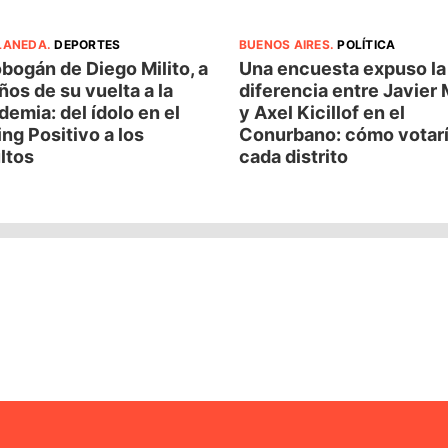
LANEDA
.
DEPORTES
BUENOS AIRES
.
POLÍTICA
obogán de Diego Milito, a
Una encuesta expuso la
ños de su vuelta a la
diferencia entre Javier 
emia: del ídolo en el
y Axel Kicillof en el
ng Positivo a los
Conurbano: cómo votar
ltos
cada distrito