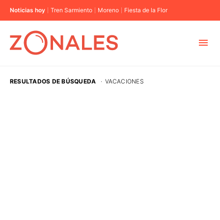
Noticias hoy
Tren Sarmiento
Moreno
Fiesta de la Flor
MUNICIPIOS
RESULTADOS DE BÚSQUEDA
·
VACACIONES
CABA
BUENOS AIRES
PROVINCIAS
ELECCIONES 2023