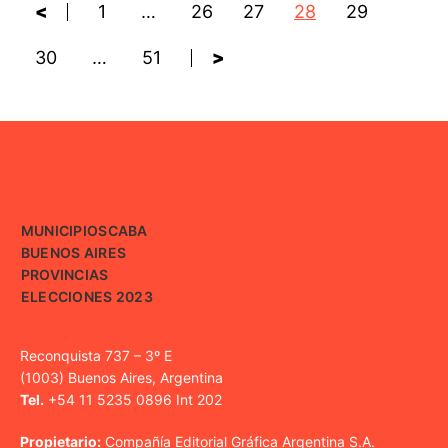
<
1
…
26
27
28
29
30
…
51
>
MUNICIPIOS
CABA
BUENOS AIRES
PROVINCIAS
ELECCIONES 2023
Reconquista 737 – 3º E
(1003) Buenos Aires, Argentina
Tel.
+54 11 5235 0896 Int 202
Propietario:
Compañía Editorial Gráfica Argentina S.A.