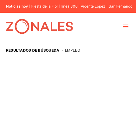
Noticias hoy
Fiesta de la Flor
línea 306
Vicente López
San Fernando
MUNICIPIOS
RESULTADOS DE BÚSQUEDA
·
EMPLEO
CABA
BUENOS AIRES
PROVINCIAS
ELECCIONES 2023