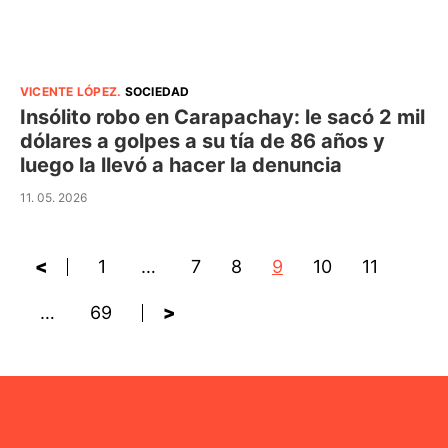
VICENTE LÓPEZ
.
SOCIEDAD
Insólito robo en Carapachay: le sacó 2 mil
dólares a golpes a su tía de 86 años y
luego la llevó a hacer la denuncia
11. 05. 2026
<
1
…
7
8
9
10
11
…
69
>