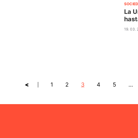
SOCIE
La U
hast
19. 03.
<
1
2
3
4
5
…