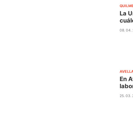
QUILM
La U
cuál
08. 04.
AVELL
En A
labo
25. 03.