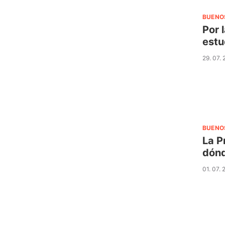
BUENO
Por 
estu
29. 07.
BUENO
La P
dónd
01. 07.