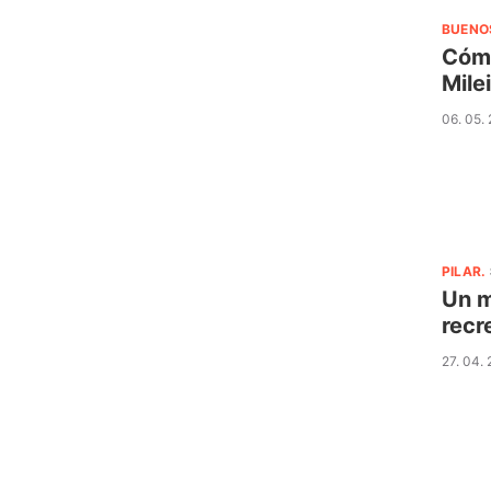
BUENO
Cómo
Mile
06. 05.
PILAR
.
Un m
recr
27. 04.