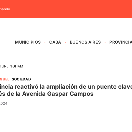
rnando
MUNICIPIOS
CABA
BUENOS AIRES
PROVINCI
 HURLINGHAM
IGUEL
.
SOCIEDAD
incia reactivó la ampliación de un puente cla
és de la Avenida Gaspar Campos
 2024