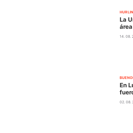
HURLI
La U
área
14. 08.
BUENO
En L
fuer
02. 08.