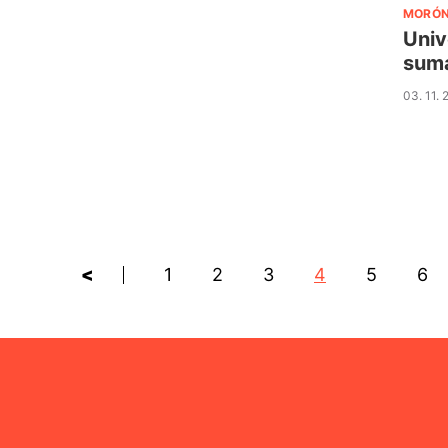
MORÓ
Univ
suma
03. 11.
<
1
2
3
4
5
6