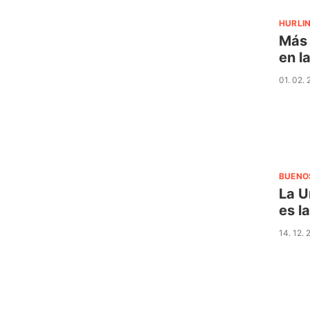
HURLI
Más 
en l
01. 02.
BUENO
La U
es l
14. 12.