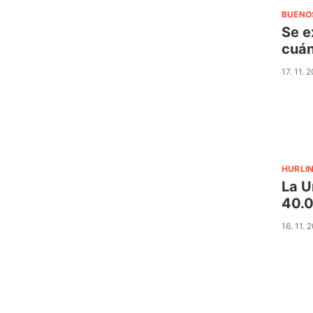
BUENO
Se e
cuán
17. 11. 
HURLI
La U
40.0
16. 11. 