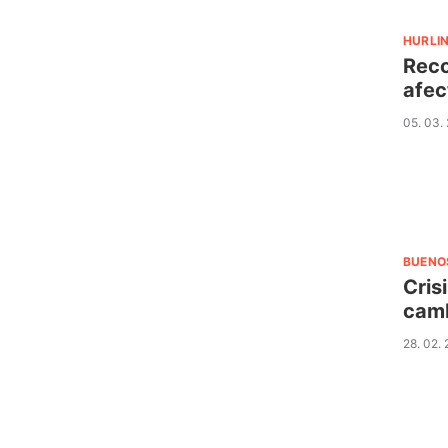
HURLI
Reco
afec
05. 03.
BUENO
Cris
camb
28. 02.