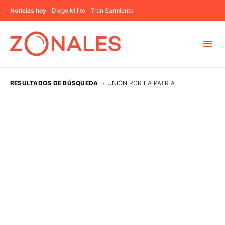
Noticias hoy
Diego Milito
Tren Sarmiento
MUNICIPIOS
RESULTADOS DE BÚSQUEDA
·
UNIÓN POR LA PATRIA
CABA
BUENOS AIRES
PROVINCIAS
ELECCIONES 2023