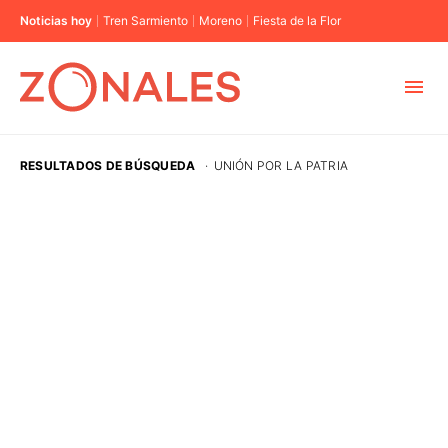
Noticias hoy
Tren Sarmiento
Moreno
Fiesta de la Flor
MUNICIPIOS
RESULTADOS DE BÚSQUEDA
·
UNIÓN POR LA PATRIA
CABA
BUENOS AIRES
PROVINCIAS
ELECCIONES 2023