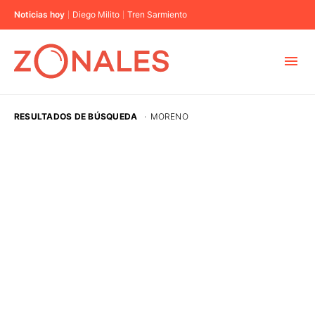
Noticias hoy
Diego Milito
Tren Sarmiento
MUNICIPIOS
RESULTADOS DE BÚSQUEDA
·
MORENO
CABA
BUENOS AIRES
PROVINCIAS
ELECCIONES 2023