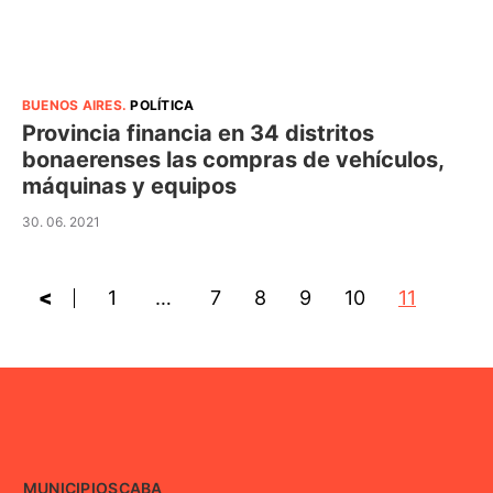
BUENOS AIRES
.
POLÍTICA
Provincia financia en 34 distritos
bonaerenses las compras de vehículos,
máquinas y equipos
30. 06. 2021
<
1
…
7
8
9
10
11
MUNICIPIOS
CABA