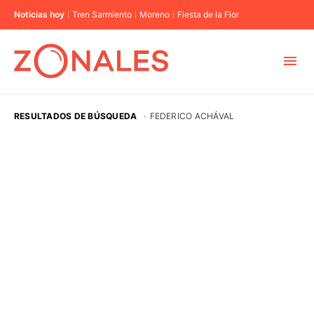
Noticias hoy
Tren Sarmiento
Moreno
Fiesta de la Flor
MUNICIPIOS
RESULTADOS DE BÚSQUEDA
·
FEDERICO ACHÁVAL
CABA
BUENOS AIRES
PROVINCIAS
ELECCIONES 2023