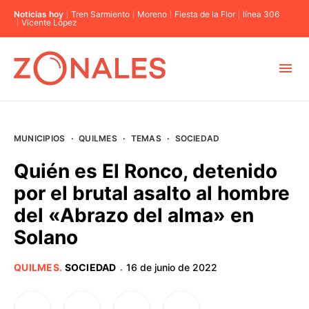
Noticias hoy
Tren Sarmiento
Moreno
Fiesta de la Flor
línea 306
Vicente López
MUNICIPIOS
MUNICIPIOS
·
QUILMES
·
TEMAS
·
SOCIEDAD
CABA
Quién es El Ronco, detenido
por el brutal asalto al hombre
BUENOS AIRES
del «Abrazo del alma» en
Solano
PROVINCIAS
QUILMES
.
SOCIEDAD
16 de junio de 2022
·
ELECCIONES 2023