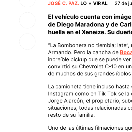
JOSÉ C. PAZ
.
LO + VIRAL
27 de j
·
El vehículo cuenta con imágen
de Diego Maradona y de Carlo
huella en el Xeneize. Su dueñ
“La Bombonera no tiembla; late”, r
Armando. Pero la cancha de
Boc
increíble pickup que se puede ver 
convirtió su Chevrolet C-10 en u
de muchos de sus grandes ídolos e
La camioneta tiene incluso hasta 
Instagram como en Tik Tok se la 
Jorge Alarcón, el propietario, sub
situaciones, todas relacionadas c
resto de su familia.
Uno de las últimas filmaciones qu