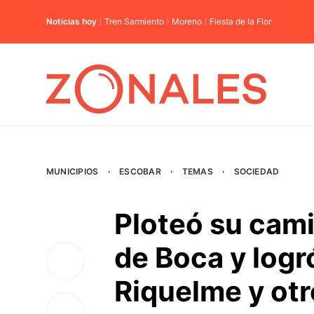
Noticias hoy
Tren Sarmiento
Moreno
Fiesta de la Flor
MUNICIPIOS
·
ESCOBAR
·
TEMAS
·
SOCIEDAD
Ploteó su cami
de Boca y logr
Riquelme y otr