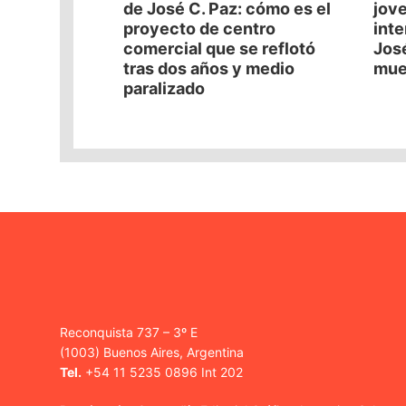
de José C. Paz: cómo es el
jove
proyecto de centro
int
comercial que se reflotó
José
tras dos años y medio
mue
paralizado
Reconquista 737 – 3º E
(1003) Buenos Aires, Argentina
Tel.
+54 11 5235 0896 Int 202