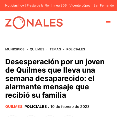
Noticias hoy
Fiesta de la Flor
línea 306
Vicente López
San Fernando
MUNICIPIOS
MUNICIPIOS
·
QUILMES
·
TEMAS
·
POLICIALES
CABA
Desesperación por un joven
de Quilmes que lleva una
BUENOS AIRES
semana desaparecido: el
alarmante mensaje que
PROVINCIAS
recibió su familia
ELECCIONES 2023
QUILMES
.
POLICIALES
10 de febrero de 2023
·