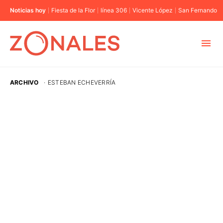
Noticias hoy
Fiesta de la Flor
línea 306
Vicente López
San Fernando
MUNICIPIOS
ARCHIVO
·
ESTEBAN ECHEVERRÍA
CABA
BUENOS AIRES
PROVINCIAS
ELECCIONES 2023