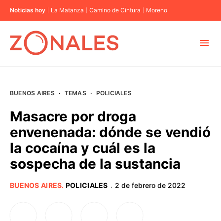
Noticias hoy
La Matanza
Camino de Cintura
Moreno
MUNICIPIOS
BUENOS AIRES
·
TEMAS
·
POLICIALES
CABA
Masacre por droga
envenenada: dónde se vendió
BUENOS AIRES
la cocaína y cuál es la
sospecha de la sustancia
PROVINCIAS
BUENOS AIRES
.
POLICIALES
2 de febrero de 2022
·
ELECCIONES 2023