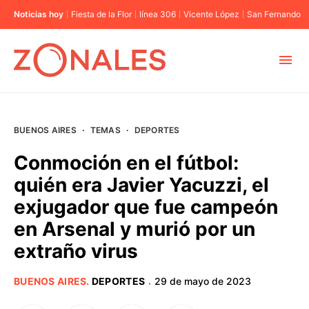
Noticias hoy
Fiesta de la Flor
línea 306
Vicente López
San Fernando
MUNICIPIOS
BUENOS AIRES
·
TEMAS
·
DEPORTES
CABA
Conmoción en el fútbol:
quién era Javier Yacuzzi, el
BUENOS AIRES
exjugador que fue campeón
en Arsenal y murió por un
PROVINCIAS
extraño virus
ELECCIONES 2023
BUENOS AIRES
.
DEPORTES
29 de mayo de 2023
·