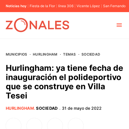
Noticias hoy
Fiesta de la Flor
línea 306
Vicente López
San Fernando
MUNICIPIOS
MUNICIPIOS
·
HURLINGHAM
·
TEMAS
·
SOCIEDAD
CABA
Hurlingham: ya tiene fecha de
inauguración el polideportivo
BUENOS AIRES
que se construye en Villa
Tesei
PROVINCIAS
HURLINGHAM
.
SOCIEDAD
31 de mayo de 2022
·
ELECCIONES 2023