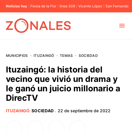
Noticias hoy
Fiesta de la Flor
línea 306
Vicente López
San Fernando
MUNICIPIOS
MUNICIPIOS
·
ITUZAINGÓ
·
TEMAS
·
SOCIEDAD
CABA
Ituzaingó: la historia del
vecino que vivió un drama y
BUENOS AIRES
le ganó un juicio millonario a
DirecTV
PROVINCIAS
ITUZAINGÓ
.
SOCIEDAD
22 de septiembre de 2022
·
ELECCIONES 2023