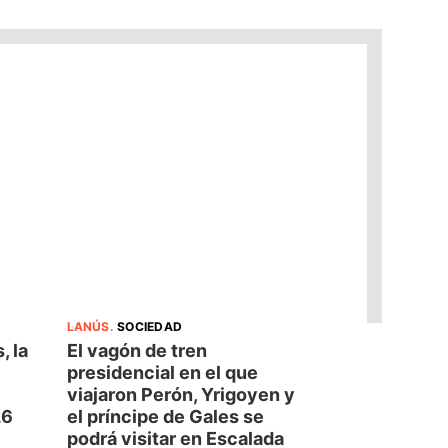
LANÚS
.
SOCIEDAD
, la
El vagón de tren
presidencial en el que
viajaron Perón, Yrigoyen y
26
el príncipe de Gales se
podrá visitar en Escalada