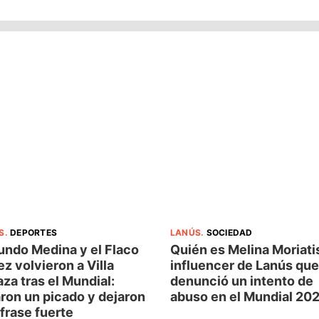
S
.
DEPORTES
LANÚS
.
SOCIEDAD
undo Medina y el Flaco
Quién es Melina Moriatis
z volvieron a Villa
influencer de Lanús que
za tras el Mundial:
denunció un intento de
ron un picado y dejaron
abuso en el Mundial 20
frase fuerte