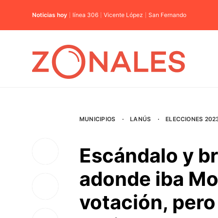
Noticias hoy
línea 306
Vicente López
San Fernando
MUNICIPIOS
·
LANÚS
·
ELECCIONES 202
Escándalo y br
adonde iba Mo
votación, pero 