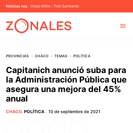
Noticias hoy
Diego Milito
Tren Sarmiento
MUNICIPIOS
PROVINCIAS
·
CHACO
·
TEMAS
·
POLÍTICA
CABA
Capitanich anunció suba para
la Administración Pública que
BUENOS AIRES
asegura una mejora del 45%
anual
PROVINCIAS
CHACO
.
POLÍTICA
10 de septiembre de 2021
·
ELECCIONES 2023