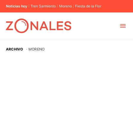
Noticias hoy
Tren Sarmiento
Moreno
Fiesta de la Flor
MUNICIPIOS
ARCHIVO
·
MORENO
CABA
BUENOS AIRES
PROVINCIAS
ELECCIONES 2023