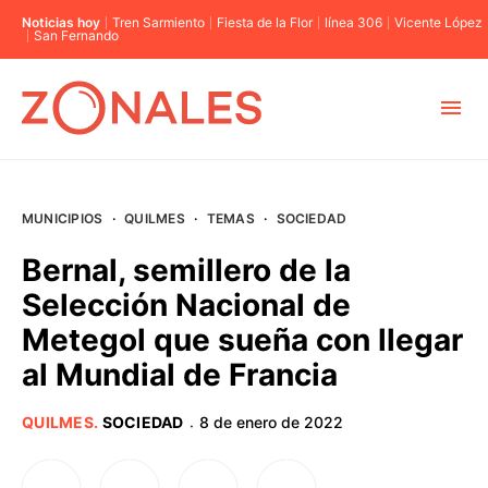
Noticias hoy
Tren Sarmiento
Fiesta de la Flor
línea 306
Vicente López
San Fernando
MUNICIPIOS
MUNICIPIOS
·
QUILMES
·
TEMAS
·
SOCIEDAD
CABA
Bernal, semillero de la
Selección Nacional de
BUENOS AIRES
Metegol que sueña con llegar
al Mundial de Francia
PROVINCIAS
QUILMES
.
SOCIEDAD
8 de enero de 2022
·
ELECCIONES 2023