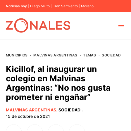
Noticias hoy
Diego Milito
Tren Sarmiento
Moreno
MUNICIPIOS
MUNICIPIOS
·
MALVINAS ARGENTINAS
·
TEMAS
·
SOCIEDAD
CABA
Kicillof, al inaugurar un
colegio en Malvinas
BUENOS AIRES
Argentinas: “No nos gusta
prometer ni engañar”
PROVINCIAS
MALVINAS ARGENTINAS
.
SOCIEDAD
·
ELECCIONES 2023
15 de octubre de 2021