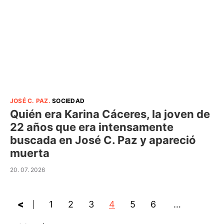
JOSÉ C. PAZ
.
SOCIEDAD
Quién era Karina Cáceres, la joven de
22 años que era intensamente
buscada en José C. Paz y apareció
muerta
20. 07. 2026
<
1
2
3
4
5
6
…