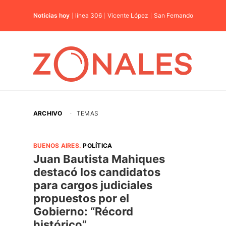
Noticias hoy
línea 306
Vicente López
San Fernando
ARCHIVO
·
TEMAS
BUENOS AIRES
.
POLÍTICA
Juan Bautista Mahiques
destacó los candidatos
para cargos judiciales
propuestos por el
Gobierno: “Récord
histórico”