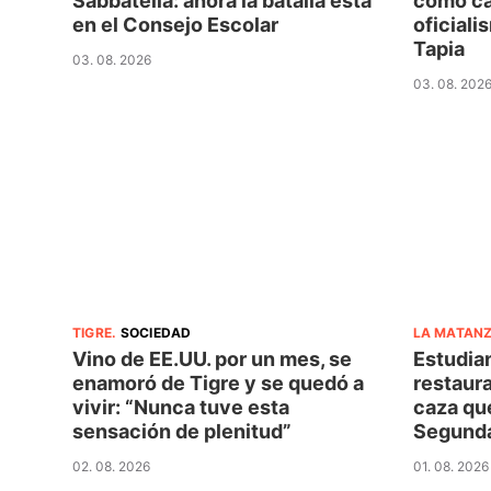
Sabbatella: ahora la batalla está
como ca
en el Consejo Escolar
oficiali
Tapia
03. 08. 2026
03. 08. 202
TIGRE
.
SOCIEDAD
LA MATAN
Vino de EE.UU. por un mes, se
Estudian
enamoró de Tigre y se quedó a
restaura
vivir: “Nunca tuve esta
caza qu
sensación de plenitud”
Segunda
02. 08. 2026
01. 08. 2026