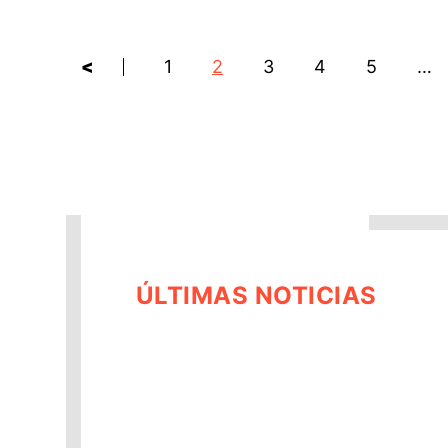
<
1
2
3
4
5
…
ÚLTIMAS NOTICIAS