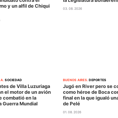
ndidato contra el
la Legislatura Bonaeren
smo y un alfil de Chiqui
03. 08. 2026
6
ZA
.
SOCIEDAD
BUENOS AIRES
.
DEPORTES
tes de Villa Luzuriaga
Jugó en River pero se 
n el motor de un avión
como héroe de Boca co
e combatió en la
final en la que igualó u
 Guerra Mundial
de Pelé
01. 08. 2026