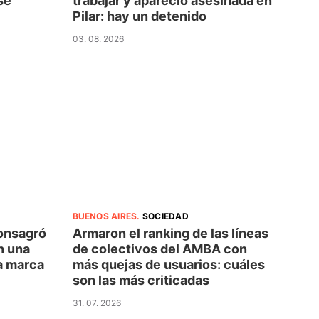
se
trabajar y apareció asesinada en
Pilar: hay un detenido
03. 08. 2026
BUENOS AIRES
.
SOCIEDAD
consagró
Armaron el ranking de las líneas
n una
de colectivos del AMBA con
na marca
más quejas de usuarios: cuáles
son las más criticadas
31. 07. 2026