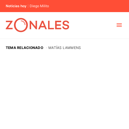
Noticias hoy
Diego Milito
MUNICIPIOS
TEMA RELACIONADO
·
MATÍAS LAMMENS
CABA
BUENOS AIRES
PROVINCIAS
ELECCIONES 2023