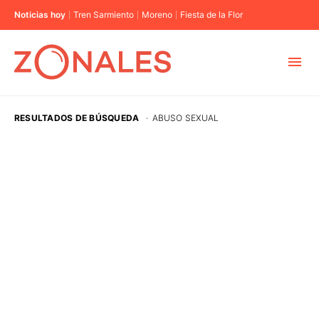
Noticias hoy
Tren Sarmiento
Moreno
Fiesta de la Flor
MUNICIPIOS
RESULTADOS DE BÚSQUEDA
·
ABUSO SEXUAL
CABA
BUENOS AIRES
PROVINCIAS
ELECCIONES 2023