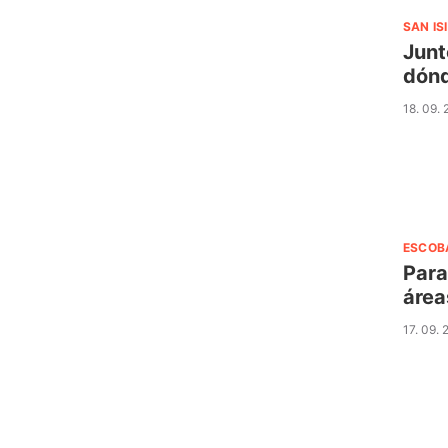
SAN IS
Junt
dónd
18. 09.
ESCOB
Para
área
17. 09.