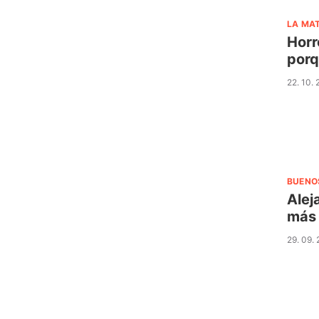
LA MA
Horr
porq
22. 10.
BUENO
Alej
más 
29. 09.