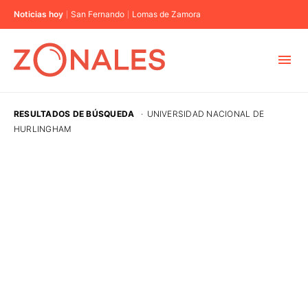
Noticias hoy
San Fernando
Lomas de Zamora
MUNICIPIOS
RESULTADOS DE BÚSQUEDA
·
UNIVERSIDAD NACIONAL DE
HURLINGHAM
CABA
BUENOS AIRES
PROVINCIAS
ELECCIONES 2023