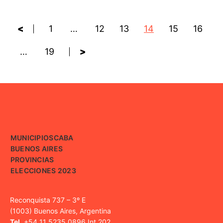
<
1
…
12
13
14
15
16
…
19
>
MUNICIPIOS
CABA
BUENOS AIRES
PROVINCIAS
ELECCIONES 2023
Reconquista 737 – 3º E
(1003) Buenos Aires, Argentina
Tel.
+54 11 5235 0896 Int 202