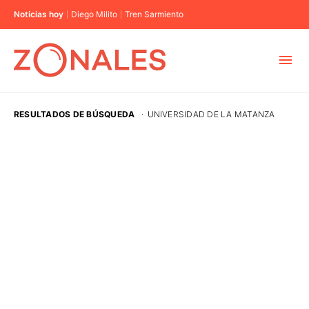
Noticias hoy
Diego Milito
Tren Sarmiento
MUNICIPIOS
RESULTADOS DE BÚSQUEDA
·
UNIVERSIDAD DE LA MATANZA
CABA
BUENOS AIRES
PROVINCIAS
ELECCIONES 2023