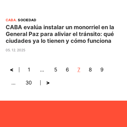
CABA
.
SOCIEDAD
CABA evalúa instalar un monorriel en la
General Paz para aliviar el tránsito: qué
ciudades ya lo tienen y cómo funciona
05. 12. 2025
<
1
…
5
6
7
8
9
…
30
>