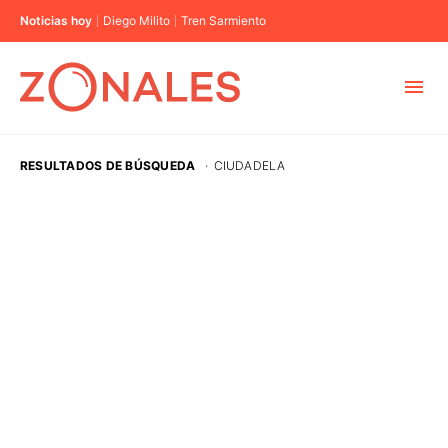
Noticias hoy
Diego Milito
Tren Sarmiento
MUNICIPIOS
RESULTADOS DE BÚSQUEDA
·
CIUDADELA
CABA
BUENOS AIRES
PROVINCIAS
ELECCIONES 2023