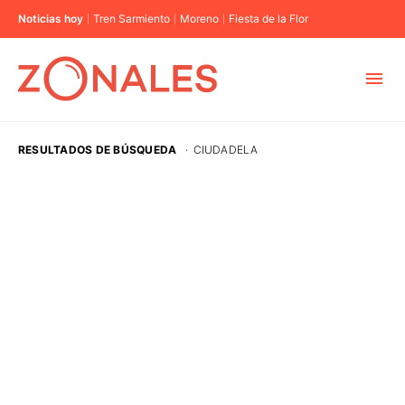
Noticias hoy
Tren Sarmiento
Moreno
Fiesta de la Flor
MUNICIPIOS
RESULTADOS DE BÚSQUEDA
·
CIUDADELA
CABA
BUENOS AIRES
PROVINCIAS
ELECCIONES 2023