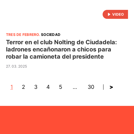
TRES DE FEBRERO
.
SOCIEDAD
Terror en el club Nolting de Ciudadela:
ladrones encañonaron a chicos para
robar la camioneta del presidente
27. 03. 2025
1
2
3
4
5
…
30
>