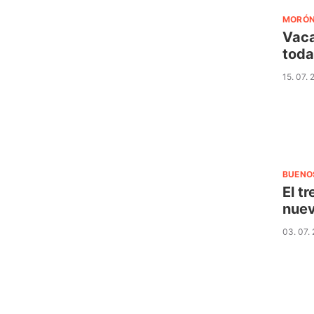
MORÓ
Vaca
toda
15. 07.
BUENO
El t
nuev
03. 07.