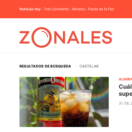
Noticias hoy
Tren Sarmiento
Moreno
Fiesta de la Flor
RESULTADOS DE BÚSQUEDA
·
CASTELAR
ALMIR
Cuál
supe
31. 08.