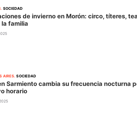
N
.
SOCIEDAD
ciones de invierno en Morón: circo, títeres, te
 la familia
 2025
S AIRES
.
SOCIEDAD
ren Sarmiento cambia su frecuencia nocturna p
o horario
 2025