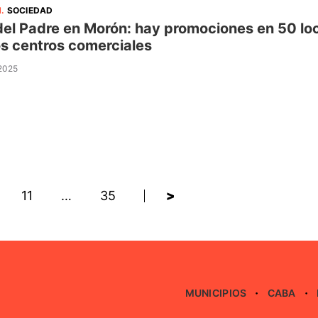
N
.
SOCIEDAD
del Padre en Morón: hay promociones en 50 lo
os centros comerciales
 2025
11
…
35
>
MUNICIPIOS
CABA