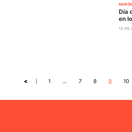
MORÓ
Día 
en l
13. 06.
<
1
…
7
8
9
10