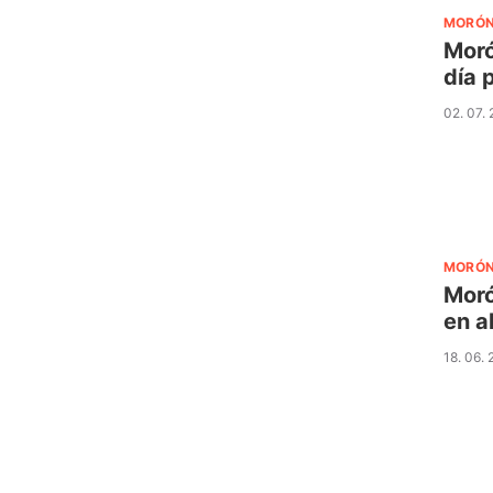
MORÓ
Moró
día 
02. 07.
MORÓ
Moró
en a
18. 06.