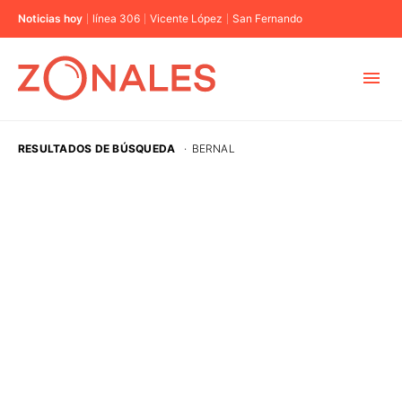
Noticias hoy
línea 306
Vicente López
San Fernando
MUNICIPIOS
RESULTADOS DE BÚSQUEDA
·
BERNAL
CABA
BUENOS AIRES
PROVINCIAS
ELECCIONES 2023