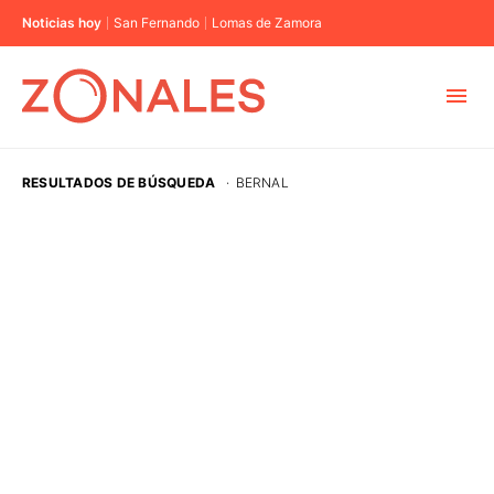
Noticias hoy
San Fernando
Lomas de Zamora
MUNICIPIOS
RESULTADOS DE BÚSQUEDA
·
BERNAL
CABA
BUENOS AIRES
PROVINCIAS
ELECCIONES 2023