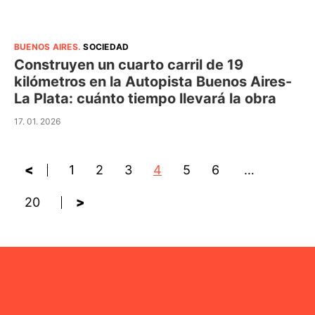
BUENOS AIRES
.
SOCIEDAD
Construyen un cuarto carril de 19
kilómetros en la Autopista Buenos Aires-
La Plata: cuánto tiempo llevará la obra
17. 01. 2026
<
1
2
3
4
5
6
…
20
>