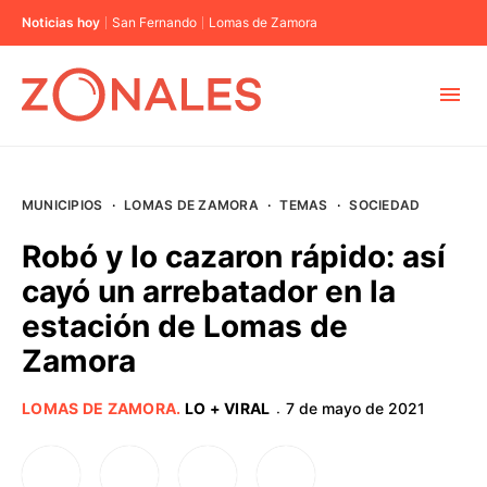
Noticias hoy
San Fernando
Lomas de Zamora
MUNICIPIOS
MUNICIPIOS
·
LOMAS DE ZAMORA
·
TEMAS
·
SOCIEDAD
CABA
Robó y lo cazaron rápido: así
cayó un arrebatador en la
BUENOS AIRES
estación de Lomas de
Zamora
PROVINCIAS
LOMAS DE ZAMORA
.
LO + VIRAL
7 de mayo de 2021
·
ELECCIONES 2023